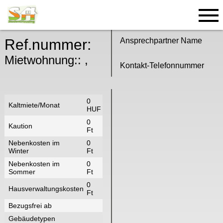
AUF DER KARTE ZEIGEN
Ref.nummer:
Ansprechpartner Name
Mietwohnung:: ,
Kontakt-Telefonnummer
0
Kaltmiete/Monat
HUF
0
Kaution
Ft
Nebenkosten im
0
Winter
Ft
Nebenkosten im
0
Sommer
Ft
0
Hausverwaltungskosten
Ft
Bezugsfrei ab
Gebäudetypen