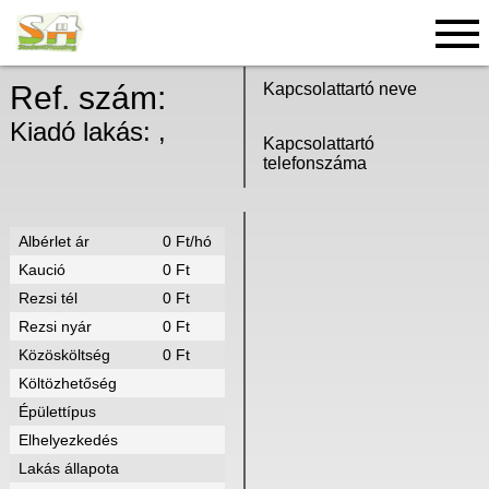
MUTASD A TÉRKÉPEN!
Ref. szám:
Kapcsolattartó neve
Kiadó lakás: ,
Kapcsolattartó
telefonszáma
Albérlet ár
0 Ft/hó
Kaució
0 Ft
Rezsi tél
0 Ft
Rezsi nyár
0 Ft
Közösköltség
0 Ft
Költözhetőség
Épülettípus
Elhelyezkedés
Lakás állapota