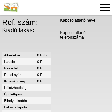
MUTASD A TÉRKÉPEN!
Ref. szám:
Kapcsolattartó neve
Kiadó lakás: ,
Kapcsolattartó
telefonszáma
Albérlet ár
0 Ft/hó
Kaució
0 Ft
Rezsi tél
0 Ft
Rezsi nyár
0 Ft
Közösköltség
0 Ft
Költözhetőség
Épülettípus
Elhelyezkedés
Lakás állapota